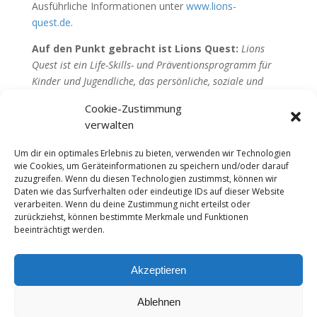
Ausführliche Informationen unter
www.lions-
quest.de
.
Auf den Punkt gebracht ist Lions Quest:
Lions
Quest ist ein Life-Skills- und Präventionsprogramm für
Kinder und Jugendliche, das persönliche, soziale und
emotionale Kompetenzen stärkt. Es wird von speziell
Cookie-Zustimmung
geschulten Lehrkräften im Unterricht vermittelt und
verwalten
fördert die Entwicklung von Persönlichkeit,
Konfliktbewältigung und Resilienz.
Um dir ein optimales Erlebnis zu bieten, verwenden wir Technologien
wie Cookies, um Geräteinformationen zu speichern und/oder darauf
Lions Quest wird von allen sechs Wuppertaler Lions
zuzugreifen. Wenn du diesen Technologien zustimmst, können wir
Clubs unterstützt, und seit vielen Jahren werden
Daten wie das Surfverhalten oder eindeutige IDs auf dieser Website
dadurch Seminare mitfinanziert.
verarbeiten. Wenn du deine Zustimmung nicht erteilst oder
zurückziehst, können bestimmte Merkmale und Funktionen
beeinträchtigt werden.
Die Texte stammen von der Lions Quest Deutschland
Homepage und Norbert Peikert.
Akzeptieren
Ablehnen
Impressum
Datenschutzerklärung