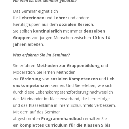
Für wen ist das Seminar gedacht?
Das Seminar eignet sich
für
Lehrerinnen
und
Lehrer
und andere
Berufsgruppen aus dem
sozialen Bereich
.
Sie sollten
kontinuierlich
mit immer
denselben
Gruppen
von jungen Menschen zwischen
10 bis 14
Jahren
arbeiten.
Was erfahren Sie im Seminar?
Sie erfahren
Methoden zur Gruppenbildung
und
Moderation. Sie lernen Methoden
zur
Förderung
von
sozialen Kompetenzen
und
Leb
enskompetenzen
kennen. Und Sie erleben, wie sich
durch diese Lebenskompetenzförderung nachweislich
das Miteinander im Klassenverband, die Lernerfolge
und das Klassenklima in Ihrem Schulumfeld verbessern.
Mit dem auf das Seminar
abgestimmten
Programmhandbuch
erhalten Sie
ein
komplettes Curriculum für die Klassen 5 bis