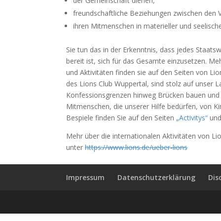
der Gemeinschaft dienen,
freundschaftliche Beziehungen zwischen den V
ihren Mitmenschen in materieller und seelisch
Sie tun das in der Erkenntnis, dass jedes Staat
bereit ist, sich für das Gesamte einzusetzen. Meh
und Aktivitäten finden sie auf den Seiten von Li
des Lions Club Wuppertal, sind stolz auf unser 
Konfessionsgrenzen hinweg Brücken bauen und der
Mitmenschen, die unserer Hilfe bedürfen, von Ki
Bespiele finden Sie auf den Seiten
„Activitys“
un
Mehr über die internationalen Aktivitäten von L
unter
https://www.lions.de/ueber-lions
Impressum
Datenschutzerklärung
Dis