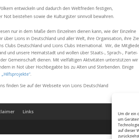
ölkern entwickeln und dadurch den Weltfrieden festigen,
er Not beistehen sowie die Kulturgüter sinnvoll bewahren.
swesen nur in dem Maße dem Einzelnen dienen kann, wie der Einzelne
r über Lions in Deutschland und aller Welt, ihre Organisation, ihre Zie
ons Clubs Deutschland und Lions Clubs International. Wir, die Mitglied
Land und unsere Heimatstadt und wollen über Staats-, Sprach-, Partei-
 Gemeinschaft dienen. Mit vielfältigen Aktivitäten unterstützen wir
ndern in Not über Hochbegabte bis zu Alten und Sterbenden. Einige
d
„Hilfsprojekte“
.
ions finden Sie auf der Webseite von Lions Deutschland
claimer
Links
Um dir ein 
um Gerätein
Technologie
auf dieser 
zurückziehs