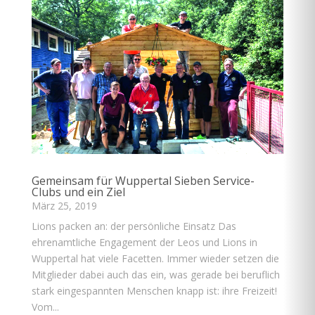
Gemeinsam für Wuppertal Sieben Service-
Clubs und ein Ziel
März 25, 2019
Lions packen an: der persönliche Einsatz Das
ehrenamtliche Engagement der Leos und Lions in
Wuppertal hat viele Facetten. Immer wieder setzen die
Mitglieder dabei auch das ein, was gerade bei beruflich
stark eingespannten Menschen knapp ist: ihre Freizeit!
Vom...